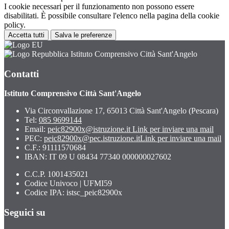
I cookie necessari per il funzionamento non possono essere
disabilitati. È possibile consultare l'elenco nella pagina della cookie
policy.
Accetta tutti
Salva le preferenze
Istituto Comprensivo Città Sant'Angelo
Contatti
Istituto Comprensivo Città Sant'Angelo
Via Circonvallazione 17, 65013 Città Sant'Angelo (Pescara)
Tel:
085 9699144
Email:
peic82900x@istruzione.it
Link per inviare una mail
PEC:
peic82900x@pec.istruzione.it
Link per inviare una mail
C.F.: 91111570684
IBAN: IT 09 U 08434 77340 000000027602
C.C.P. 1001435021
Codice Univoco | UFMI59
Codice IPA: istsc_peic82900x
Seguici su