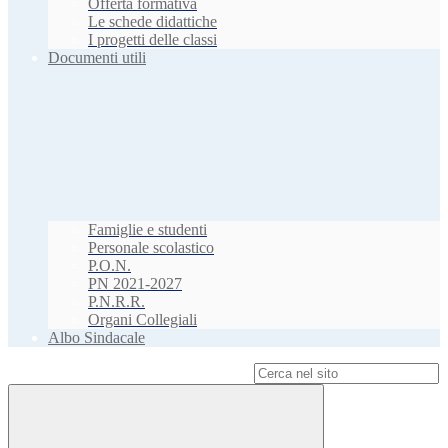
Offerta formativa
Le schede didattiche
I progetti delle classi
Documenti utili
Famiglie e studenti
Personale scolastico
P.O.N.
PN 2021-2027
P.N.R.R.
Organi Collegiali
Albo Sindacale
Campo di ricerca per le pagine del sito