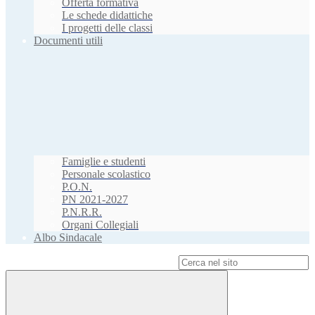
Offerta formativa
Le schede didattiche
I progetti delle classi
Documenti utili
Famiglie e studenti
Personale scolastico
P.O.N.
PN 2021-2027
P.N.R.R.
Organi Collegiali
Albo Sindacale
Campo di ricerca per le pagine del sito