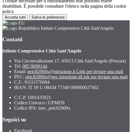
I cookie necessari per il funzionamento non possono essere
disabilitati. È possibile consultare l'elenco nella pagina della cookie
policy.
Accetta tutti
Salva le preferenze
Istituto Comprensivo Città Sant'Angelo
Contatti
Istituto Comprensivo Città Sant'Angelo
Via Circonvallazione 17, 65013 Città Sant'Angelo (Pescara)
Tel:
085 9699144
Email:
peic82900x@istruzione.it
Link per inviare una mail
PEC:
peic82900x@pec.istruzione.it
Link per inviare una mail
C.F.: 91111570684
IBAN: IT 09 U 08434 77340 000000027602
C.C.P. 1001435021
Codice Univoco | UFMI59
Codice IPA: istsc_peic82900x
Seguici su
Facebook