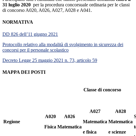
31 luglio 2020
per la procedura concorsuale ordinaria per le classi
di concorso A020, A026, A027, A028 e A041.
NORMATIVA
DD 826 dell’11 giugno 2021
Protocollo relativo alla modalità di svolgimento in sicurezza dei
concorsi per il personale scolastico
Decreto Legge 25 maggio 2021 n. 73, articolo 59
MAPPA DEI POSTI
Classe di concorso
A027
A028
A020
A026
S
Regione
Matematica
Matematica
Fisica
Matematica
t
e fisica
e scienze