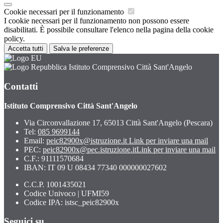
Cookie necessari per il funzionamento
I cookie necessari per il funzionamento non possono essere
disabilitati. È possibile consultare l'elenco nella pagina della cookie
policy.
Accetta tutti
Salva le preferenze
Istituto Comprensivo Città Sant'Angelo
Contatti
Istituto Comprensivo Città Sant'Angelo
Via Circonvallazione 17, 65013 Città Sant'Angelo (Pescara)
Tel:
085 9699144
Email:
peic82900x@istruzione.it
Link per inviare una mail
PEC:
peic82900x@pec.istruzione.it
Link per inviare una mail
C.F.: 91111570684
IBAN: IT 09 U 08434 77340 000000027602
C.C.P. 1001435021
Codice Univoco | UFMI59
Codice IPA: istsc_peic82900x
Seguici su