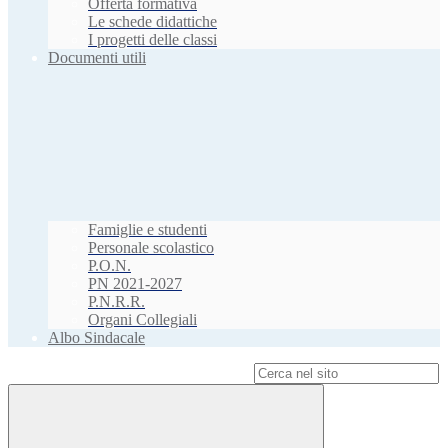
Offerta formativa
Le schede didattiche
I progetti delle classi
Documenti utili
Famiglie e studenti
Personale scolastico
P.O.N.
PN 2021-2027
P.N.R.R.
Organi Collegiali
Albo Sindacale
Campo di ricerca per le pagine del sito