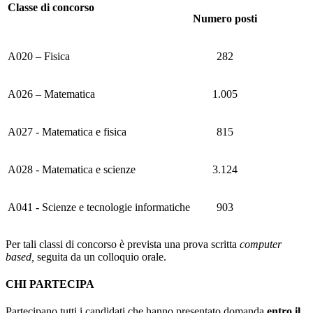
Classe di concorso
Numero posti
A020 – Fisica
282
A026 – Matematica
1.005
A027 - Matematica e fisica
815
A028 - Matematica e scienze
3.124
A041 - Scienze e tecnologie informatiche
903
Per tali classi di concorso è prevista una prova scritta
computer
based,
seguita da un colloquio orale.
CHI PARTECIPA
Partecipano tutti i candidati che hanno presentato domanda
entro il