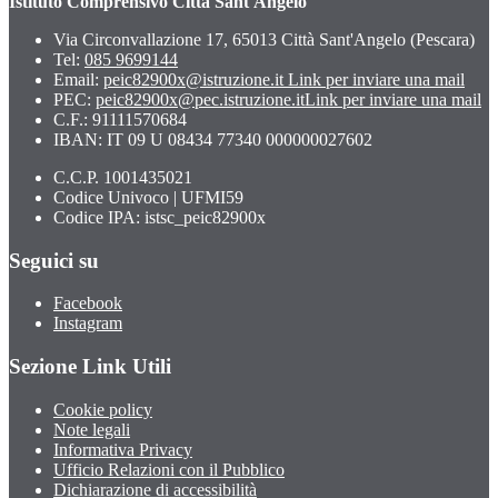
Istituto Comprensivo Città Sant'Angelo
Via Circonvallazione 17, 65013 Città Sant'Angelo (Pescara)
Tel:
085 9699144
Email:
peic82900x@istruzione.it
Link per inviare una mail
PEC:
peic82900x@pec.istruzione.it
Link per inviare una mail
C.F.: 91111570684
IBAN: IT 09 U 08434 77340 000000027602
C.C.P. 1001435021
Codice Univoco | UFMI59
Codice IPA: istsc_peic82900x
Seguici su
Facebook
Instagram
Sezione Link Utili
Cookie policy
Note legali
Informativa Privacy
Ufficio Relazioni con il Pubblico
Dichiarazione di accessibilità