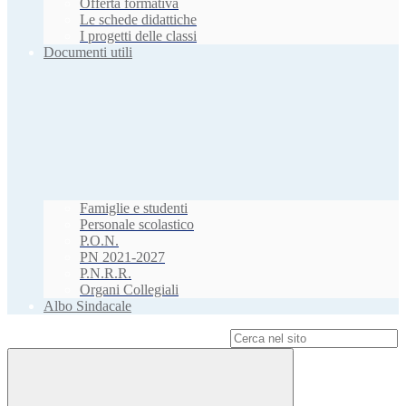
Offerta formativa
Le schede didattiche
I progetti delle classi
Documenti utili
Famiglie e studenti
Personale scolastico
P.O.N.
PN 2021-2027
P.N.R.R.
Organi Collegiali
Albo Sindacale
Campo di ricerca per le pagine del sito