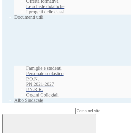
Offerta formativa
Le schede didattiche
I progetti delle classi
Documenti utili
Famiglie e studenti
Personale scolastico
P.O.N.
PN 2021-2027
P.N.R.R.
Organi Collegiali
Albo Sindacale
Campo di ricerca per le pagine del sito