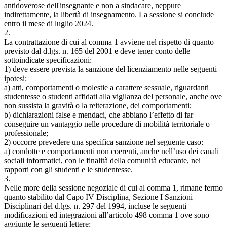
antidoverose dell'insegnante e non a sindacare, neppure
indirettamente, la libertà di insegnamento. La sessione si conclude
entro il mese di luglio 2024.
2.
La contrattazione di cui al comma 1 avviene nel rispetto di quanto
previsto dal d.lgs. n. 165 del 2001 e deve tener conto delle
sottoindicate specificazioni:
1) deve essere prevista la sanzione del licenziamento nelle seguenti
ipotesi:
a) atti, comportamenti o molestie a carattere sessuale, riguardanti
studentesse o studenti affidati alla vigilanza del personale, anche ove
non sussista la gravità o la reiterazione, dei comportamenti;
b) dichiarazioni false e mendaci, che abbiano l’effetto di far
conseguire un vantaggio nelle procedure di mobilità territoriale o
professionale;
2) occorre prevedere una specifica sanzione nel seguente caso:
a) condotte e comportamenti non coerenti, anche nell’uso dei canali
sociali informatici, con le finalità della comunità educante, nei
rapporti con gli studenti e le studentesse.
3.
Nelle more della sessione negoziale di cui al comma 1, rimane fermo
quanto stabilito dal Capo IV Disciplina, Sezione I Sanzioni
Disciplinari del d.lgs. n. 297 del 1994, incluse le seguenti
modificazioni ed integrazioni all’articolo 498 comma 1 ove sono
aggiunte le seguenti lettere: