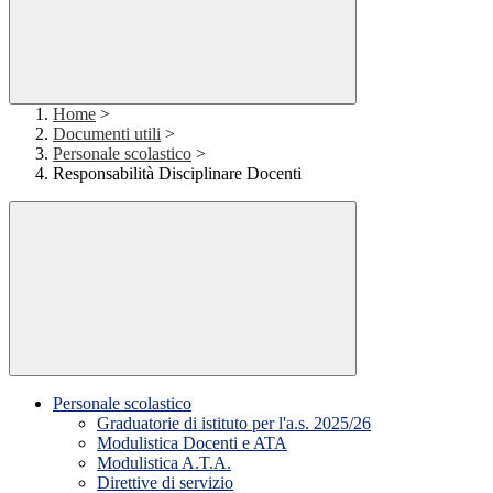
Home
>
Documenti utili
>
Personale scolastico
>
Responsabilità Disciplinare Docenti
Personale scolastico
Graduatorie di istituto per l'a.s. 2025/26
Modulistica Docenti e ATA
Modulistica A.T.A.
Direttive di servizio