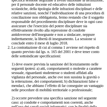
specifica sessione negoziale a livello nazionale la definizione,
per il personale docente ed educativo delle istituzioni
scolastiche, della tipologia delle infrazioni disciplinari e delle
relative sanzioni, nonché l’individuazione di una procedura di
conciliazione non obbligatoria, fermo restando che il soggetto
responsabile del procedimento disciplinare deve in ogni caso
assicurare che l'esercizio del potere disciplinare sia
effettivamente rivolto alla repressione di condotte
antidoverose dell'insegnante e non a sindacare, neppure
indirettamente, la libertà di insegnamento. La sessione si
conclude entro il mese di luglio 2018.
La contrattazione di cui al comma 1 avviene nel rispetto di
quanto previsto dal lgs. n. 165 del 2001 e deve tener conto
delle sottoindicate specificazioni:
1) deve essere prevista la sanzione del licenziamento nelle
seguenti ipotesi: a) atti, comportamenti o molestie a carattere
sessuale, riguardanti studentesse o studenti affidati alla
vigilanza del personale, anche ove non sussista la gravità o
la reiterazione, dei comportamenti; b) dichiarazioni false e
mendaci, che abbiano l’effetto di far conseguire un vantaggio
nelle procedure di mobilità territoriale o professionale;
2) occorre prevedere una specifica sanzione nel seguente
caso: a) condotte e comportamenti non coerenti, anche
nell’uso dei canali sociali informatici, con le finalità della