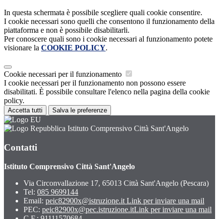
In questa schermata è possibile scegliere quali cookie consentire.
I cookie necessari sono quelli che consentono il funzionamento della
piattaforma e non è possibile disabilitarli.
Per conoscere quali sono i cookie necessari al funzionamento potete
visionare la
COOKIE POLICY
.
Cookie necessari per il funzionamento
I cookie necessari per il funzionamento non possono essere
disabilitati. È possibile consultare l'elenco nella pagina della cookie
policy.
Accetta tutti
Salva le preferenze
Istituto Comprensivo Città Sant'Angelo
Contatti
Istituto Comprensivo Città Sant'Angelo
Via Circonvallazione 17, 65013 Città Sant'Angelo (Pescara)
Tel:
085 9699144
Email:
peic82900x@istruzione.it
Link per inviare una mail
PEC:
peic82900x@pec.istruzione.it
Link per inviare una mail
C.F.: 91111570684