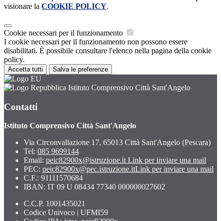
visionare la
COOKIE POLICY
.
Cookie necessari per il funzionamento
I cookie necessari per il funzionamento non possono essere
disabilitati. È possibile consultare l'elenco nella pagina della cookie
policy.
Accetta tutti
Salva le preferenze
Istituto Comprensivo Città Sant'Angelo
Contatti
Istituto Comprensivo Città Sant'Angelo
Via Circonvallazione 17, 65013 Città Sant'Angelo (Pescara)
Tel:
085 9699144
Email:
peic82900x@istruzione.it
Link per inviare una mail
PEC:
peic82900x@pec.istruzione.it
Link per inviare una mail
C.F.: 91111570684
IBAN: IT 09 U 08434 77340 000000027602
C.C.P. 1001435021
Codice Univoco | UFMI59