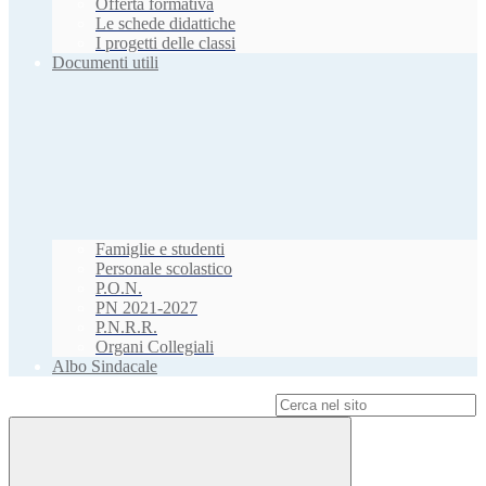
Offerta formativa
Le schede didattiche
I progetti delle classi
Documenti utili
Famiglie e studenti
Personale scolastico
P.O.N.
PN 2021-2027
P.N.R.R.
Organi Collegiali
Albo Sindacale
Campo di ricerca per le pagine del sito