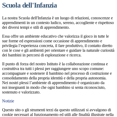
Scuola dell'Infanzia
La
nostra
Scuola dell'Infanzia è un luogo di relazioni, conoscenze e
apprendimenti in un contesto ludico, sereno, accogliente e rispettoso
dei diversi tempi e stili di apprendimento.
E
ssa
offre
un ambiente educativo
che
valorizza il gioco in tutte le
sue forme ed espressioni come occasione di apprendimento
e
p
rivilegia l’esperienza concreta, il fare produttivo, il contatto diretto
con le cose e gli ambienti per orientare e guidare la naturale curiosità
dei bambini in percorsi di esplorazione e ricerca.
Il punto di forza del nostro Istituto è la collaborazione continua e
costruttiva tra tutti i plessi per raggiungere uno scopo comune:
a
ccompagnare e sostenere il bambino nel processo di costruzione e
consolidamento della propria
i
dentità
e
della propria
autonomia.
N
e
i
nostr
i
plessi
l’ambiente di apprendimento è organizzato da
noi
insegnanti in modo che ogni bambino si senta riconosciuto,
sostenuto e valorizzato
.
Notizie
Questo sito o gli strumenti terzi da questo utilizzati si avvalgono di
cookie necessari al funzionamento ed utili alle finalità illustrate nella