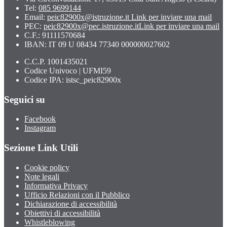
Tel:
085 9699144
Email:
peic82900x@istruzione.it
Link per inviare una mail
PEC:
peic82900x@pec.istruzione.it
Link per inviare una mail
C.F.: 91111570684
IBAN: IT 09 U 08434 77340 000000027602
C.C.P. 1001435021
Codice Univoco | UFMI59
Codice IPA: istsc_peic82900x
Seguici su
Facebook
Instagram
Sezione Link Utili
Cookie policy
Note legali
Informativa Privacy
Ufficio Relazioni con il Pubblico
Dichiarazione di accessibilità
Obiettivi di accessibilità
Whistleblowing