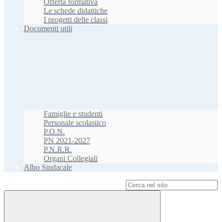
Offerta formativa
Le schede didattiche
I progetti delle classi
Documenti utili
Famiglie e studenti
Personale scolastico
P.O.N.
PN 2021-2027
P.N.R.R.
Organi Collegiali
Albo Sindacale
Campo di ricerca per le pagine del sito