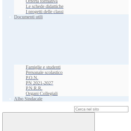
Offerta formativa
Le schede didattiche
I progetti delle classi
Documenti utili
Famiglie e studenti
Personale scolastico
P.O.N.
PN 2021-2027
P.N.R.R.
Organi Collegiali
Albo Sindacale
Campo di ricerca per le pagine del sito