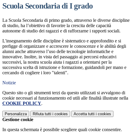
Scuola Secondaria di I grado
La
S
cuola
S
econdaria di primo grado, attraverso le diverse discipline
di studio, ha l’obiettivo di favorire la crescita delle capacità
autonome di studio dei ragazzi e di rafforzarne i rapporti sociali.
L'
insegnamento delle discipline è sistematico e approfondito e
s
i
prefigge di organizzare e accrescere le conoscenze e le abilità de
gli
alunni
anche attraverso l’uso delle tecnologie informatiche
e
innovative. Inoltre, i
n
vista del passaggio ai percorsi educativi
successivi,
la nostra
scuola aiuta i ragazzi a orientarsi per la
successiva scelta di istruzione e formazione
, guidandoli per mano e
cercando di cogliere i loro "talenti".
Notizie
Questo sito o gli strumenti terzi da questo utilizzati si avvalgono di
cookie necessari al funzionamento ed utili alle finalità illustrate nella
COOKIE POLICY
.
Personalizza
Rifiuta tutti
i cookies
Accetta tutti
i cookies
Gestione cookie
In questa schermata è possibile scegliere quali cookie consentire.