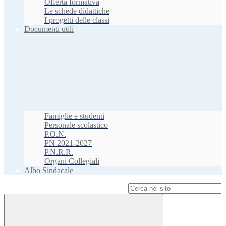
Offerta formativa
Le schede didattiche
I progetti delle classi
Documenti utili
Famiglie e studenti
Personale scolastico
P.O.N.
PN 2021-2027
P.N.R.R.
Organi Collegiali
Albo Sindacale
Campo di ricerca per le pagine del sito