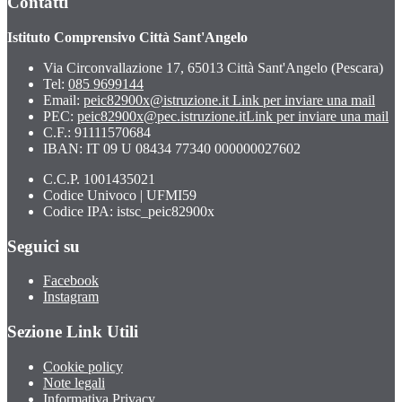
Contatti
Istituto Comprensivo Città Sant'Angelo
Via Circonvallazione 17, 65013 Città Sant'Angelo (Pescara)
Tel:
085 9699144
Email:
peic82900x@istruzione.it
Link per inviare una mail
PEC:
peic82900x@pec.istruzione.it
Link per inviare una mail
C.F.: 91111570684
IBAN: IT 09 U 08434 77340 000000027602
C.C.P. 1001435021
Codice Univoco | UFMI59
Codice IPA: istsc_peic82900x
Seguici su
Facebook
Instagram
Sezione Link Utili
Cookie policy
Note legali
Informativa Privacy