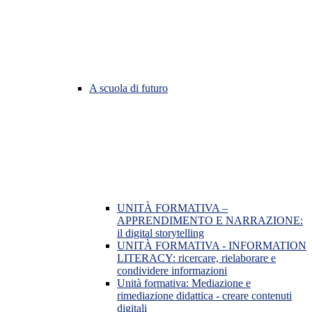
A scuola di futuro
UNITÀ FORMATIVA –
APPRENDIMENTO E NARRAZIONE:
il digital storytelling
UNITÀ FORMATIVA - INFORMATION
LITERACY: ricercare, rielaborare e
condividere informazioni
Unità formativa: Mediazione e
rimediazione didattica - creare contenuti
digitali