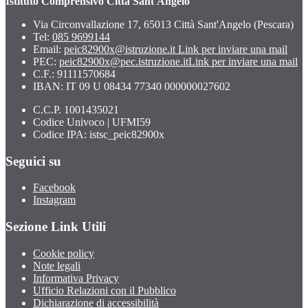
Istituto Comprensivo Città Sant'Angelo
Via Circonvallazione 17, 65013 Città Sant'Angelo (Pescara)
Tel:
085 9699144
Email:
peic82900x@istruzione.it
Link per inviare una mail
PEC:
peic82900x@pec.istruzione.it
Link per inviare una mail
C.F.: 91111570684
IBAN: IT 09 U 08434 77340 000000027602
C.C.P. 1001435021
Codice Univoco | UFMI59
Codice IPA: istsc_peic82900x
Seguici su
Facebook
Instagram
Sezione Link Utili
Cookie policy
Note legali
Informativa Privacy
Ufficio Relazioni con il Pubblico
Dichiarazione di accessibilità