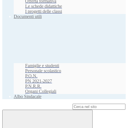
Offerta formativa
Le schede didattiche
I progetti delle classi
Documenti utili
Famiglie e studenti
Personale scolastico
P.O.N.
PN 2021-2027
P.N.R.R.
Organi Collegiali
Albo Sindacale
Campo di ricerca per le pagine del sito