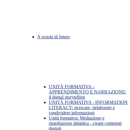
A scuola di futuro
UNITÀ FORMATIVA –
APPRENDIMENTO E NARRAZIONE:
il digital storytelling
UNITÀ FORMATIVA - INFORMATION
LITERACY: ricercare, rielaborare e
condividere informazioni
Unità formativa: Mediazione e
rimediazione didattica - creare contenuti
digitali