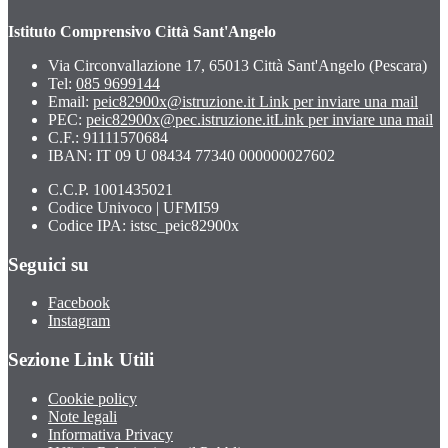
Istituto Comprensivo Città Sant'Angelo
Via Circonvallazione 17, 65013 Città Sant'Angelo (Pescara)
Tel:
085 9699144
Email:
peic82900x@istruzione.it
Link per inviare una mail
PEC:
peic82900x@pec.istruzione.it
Link per inviare una mail
C.F.: 91111570684
IBAN: IT 09 U 08434 77340 000000027602
C.C.P. 1001435021
Codice Univoco | UFMI59
Codice IPA: istsc_peic82900x
Seguici su
Facebook
Instagram
Sezione Link Utili
Cookie policy
Note legali
Informativa Privacy