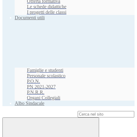
Offerta formativa
Le schede didattiche
I progetti delle classi
Documenti utili
Famiglie e studenti
Personale scolastico
P.O.N.
PN 2021-2027
P.N.R.R.
Organi Collegiali
Albo Sindacale
Campo di ricerca per le pagine del sito