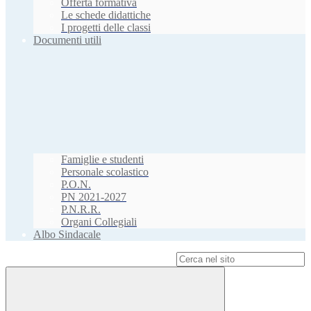
Offerta formativa
Le schede didattiche
I progetti delle classi
Documenti utili
Famiglie e studenti
Personale scolastico
P.O.N.
PN 2021-2027
P.N.R.R.
Organi Collegiali
Albo Sindacale
Campo di ricerca per le pagine del sito