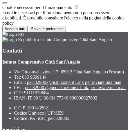
Cookie necessari per il funzionamento
I cookie necessari per il funzionamento non possono essere
disabilitati. È possibile consultare l'elenco nella pagina della cookie
policy.
Accetta tutti
Salva le preferenze
Istituto Comprensivo Città Sant'Angelo
Contatti
Istituto Comprensivo Città Sant'Angelo
Via Circonvallazione 17, 65013 Città Sant'Angelo (Pescara)
Tel:
085 9699144
Email:
peic82900x@istruzione.it
Link per inviare una mail
PEC:
peic82900x@pec.istruzione.it
Link per inviare una mail
C.F.: 91111570684
IBAN: IT 09 U 08434 77340 000000027602
C.C.P. 1001435021
Codice Univoco | UFMI59
Codice IPA: istsc_peic82900x
Seguici su