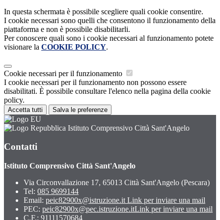
In questa schermata è possibile scegliere quali cookie consentire.
I cookie necessari sono quelli che consentono il funzionamento della
piattaforma e non è possibile disabilitarli.
Per conoscere quali sono i cookie necessari al funzionamento potete
visionare la
COOKIE POLICY
.
Cookie necessari per il funzionamento
I cookie necessari per il funzionamento non possono essere
disabilitati. È possibile consultare l'elenco nella pagina della cookie
policy.
Accetta tutti
Salva le preferenze
Istituto Comprensivo Città Sant'Angelo
Contatti
Istituto Comprensivo Città Sant'Angelo
Via Circonvallazione 17, 65013 Città Sant'Angelo (Pescara)
Tel:
085 9699144
Email:
peic82900x@istruzione.it
Link per inviare una mail
PEC:
peic82900x@pec.istruzione.it
Link per inviare una mail
C.F.: 91111570684