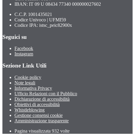
IBAN: IT 09 U 08434 77340 000000027602
C.C.P. 1001435021
Codice Univoco | UFMI59
Codice IPA: istsc_peic82900x
Seguici su
Facebook
Instagram
Sezione Link Utili
Cookie policy
Note legali
Informativa Privacy
Ufficio Relazioni con il Pubblico
Dichiarazione di accessibilità
Obiettivi di accessibilità
Whistleblowing
Gestione consensi cookie
Amministrazione trasparente
Pagina visualizzata
932
volte