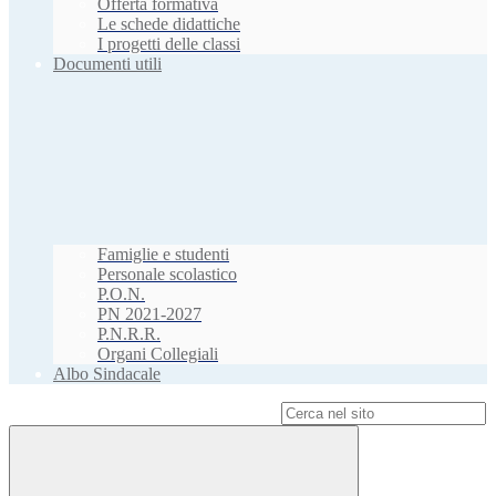
Offerta formativa
Le schede didattiche
I progetti delle classi
Documenti utili
Famiglie e studenti
Personale scolastico
P.O.N.
PN 2021-2027
P.N.R.R.
Organi Collegiali
Albo Sindacale
Campo di ricerca per le pagine del sito