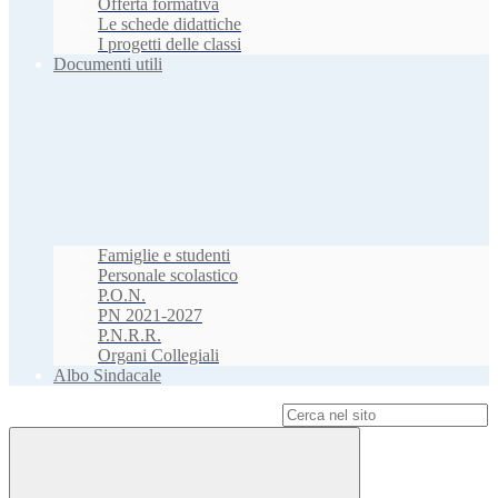
Offerta formativa
Le schede didattiche
I progetti delle classi
Documenti utili
Famiglie e studenti
Personale scolastico
P.O.N.
PN 2021-2027
P.N.R.R.
Organi Collegiali
Albo Sindacale
Campo di ricerca per le pagine del sito