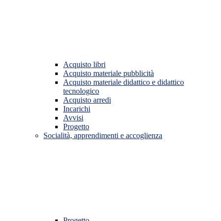
Acquisto libri
Acquisto materiale pubblicità
Acquisto materiale didattico e didattico
tecnologico
Acquisto arredi
Incarichi
Avvisi
Progetto
Socialità, apprendimenti e accoglienza
Progetto