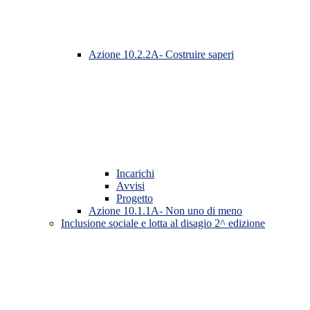
Azione 10.2.2A- Costruire saperi
Incarichi
Avvisi
Progetto
Azione 10.1.1A- Non uno di meno
Inclusione sociale e lotta al disagio 2^ edizione