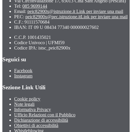
Via Circonvallazione 17, 65013 Città Sant'Angelo (Pescara)
Tel:
085 9699144
Email:
peic82900x@istruzione.it
Link per inviare una mail
PEC:
peic82900x@pec.istruzione.it
Link per inviare una mail
C.F.: 91111570684
IBAN: IT 09 U 08434 77340 000000027602
C.C.P. 1001435021
Codice Univoco | UFMI59
Codice IPA: istsc_peic82900x
Seguici su
Facebook
Instagram
Sezione Link Utili
Cookie policy
Note legali
Informativa Privacy
Ufficio Relazioni con il Pubblico
Dichiarazione di accessibilità
Obiettivi di accessibilità
Whistleblowing