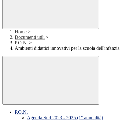
Home
>
Documenti utili
>
P.O.N.
>
Ambienti didattici innovativi per la scuola dell'infanzia
P.O.N.
Agenda Sud 2023 - 2025 (1° annualità)