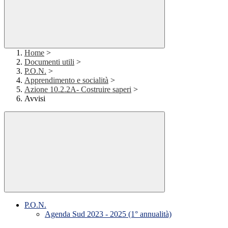
Home
>
Documenti utili
>
P.O.N.
>
Apprendimento e socialità
>
Azione 10.2.2A- Costruire saperi
>
Avvisi
P.O.N.
Agenda Sud 2023 - 2025 (1° annualità)