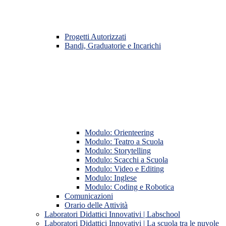
Progetti Autorizzati
Bandi, Graduatorie e Incarichi
Modulo: Orienteering
Modulo: Teatro a Scuola
Modulo: Storytelling
Modulo: Scacchi a Scuola
Modulo: Video e Editing
Modulo: Inglese
Modulo: Coding e Robotica
Comunicazioni
Orario delle Attività
Laboratori Didattici Innovativi | Labschool
Laboratori Didattici Innovativi | La scuola tra le nuvole