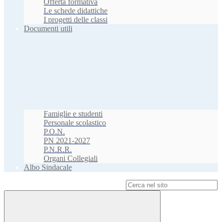
Offerta formativa
Le schede didattiche
I progetti delle classi
Documenti utili
Famiglie e studenti
Personale scolastico
P.O.N.
PN 2021-2027
P.N.R.R.
Organi Collegiali
Albo Sindacale
Campo di ricerca per le pagine del sito