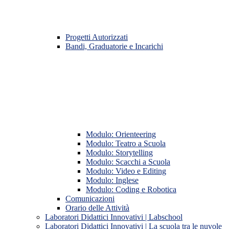
Progetti Autorizzati
Bandi, Graduatorie e Incarichi
Modulo: Orienteering
Modulo: Teatro a Scuola
Modulo: Storytelling
Modulo: Scacchi a Scuola
Modulo: Video e Editing
Modulo: Inglese
Modulo: Coding e Robotica
Comunicazioni
Orario delle Attività
Laboratori Didattici Innovativi | Labschool
Laboratori Didattici Innovativi | La scuola tra le nuvole