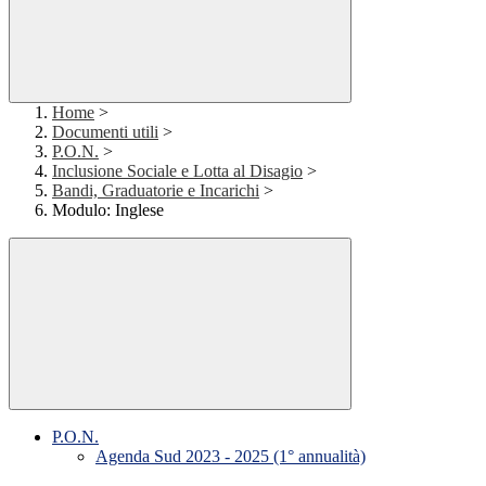
Home
>
Documenti utili
>
P.O.N.
>
Inclusione Sociale e Lotta al Disagio
>
Bandi, Graduatorie e Incarichi
>
Modulo: Inglese
P.O.N.
Agenda Sud 2023 - 2025 (1° annualità)