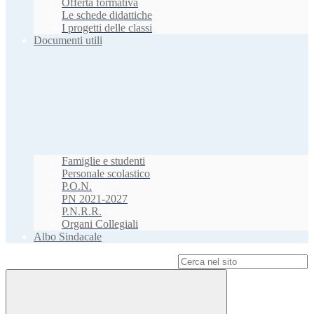
Offerta formativa
Le schede didattiche
I progetti delle classi
Documenti utili
Famiglie e studenti
Personale scolastico
P.O.N.
PN 2021-2027
P.N.R.R.
Organi Collegiali
Albo Sindacale
Campo di ricerca per le pagine del sito