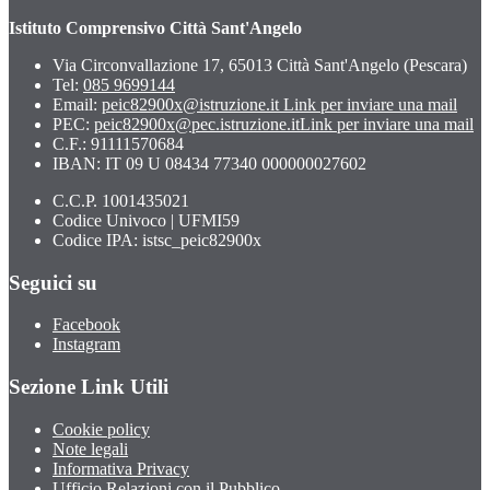
Istituto Comprensivo Città Sant'Angelo
Via Circonvallazione 17, 65013 Città Sant'Angelo (Pescara)
Tel:
085 9699144
Email:
peic82900x@istruzione.it
Link per inviare una mail
PEC:
peic82900x@pec.istruzione.it
Link per inviare una mail
C.F.: 91111570684
IBAN: IT 09 U 08434 77340 000000027602
C.C.P. 1001435021
Codice Univoco | UFMI59
Codice IPA: istsc_peic82900x
Seguici su
Facebook
Instagram
Sezione Link Utili
Cookie policy
Note legali
Informativa Privacy
Ufficio Relazioni con il Pubblico