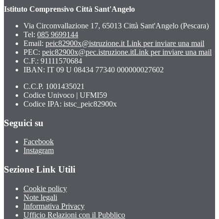
Istituto Comprensivo Città Sant'Angelo
Via Circonvallazione 17, 65013 Città Sant'Angelo (Pescara)
Tel:
085 9699144
Email:
peic82900x@istruzione.it
Link per inviare una mail
PEC:
peic82900x@pec.istruzione.it
Link per inviare una mail
C.F.: 91111570684
IBAN: IT 09 U 08434 77340 000000027602
C.C.P. 1001435021
Codice Univoco | UFMI59
Codice IPA: istsc_peic82900x
Seguici su
Facebook
Instagram
Sezione Link Utili
Cookie policy
Note legali
Informativa Privacy
Ufficio Relazioni con il Pubblico