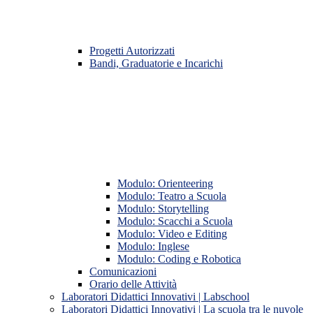
Progetti Autorizzati
Bandi, Graduatorie e Incarichi
Modulo: Orienteering
Modulo: Teatro a Scuola
Modulo: Storytelling
Modulo: Scacchi a Scuola
Modulo: Video e Editing
Modulo: Inglese
Modulo: Coding e Robotica
Comunicazioni
Orario delle Attività
Laboratori Didattici Innovativi | Labschool
Laboratori Didattici Innovativi | La scuola tra le nuvole