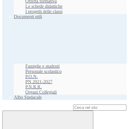
Offerta formativa
Le schede didattiche
I progetti delle classi
Documenti utili
Famiglie e studenti
Personale scolastico
P.O.N.
PN 2021-2027
P.N.R.R.
Organi Collegiali
Albo Sindacale
Campo di ricerca per le pagine del sito