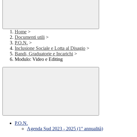
Home
>
Documenti utili
>
P.O.N.
>
Inclusione Sociale e Lotta al Disagio
>
Bandi, Graduatorie e Incarichi
>
Modulo: Video e Editing
P.O.N.
Agenda Sud 2023 - 2025 (1° annualità)