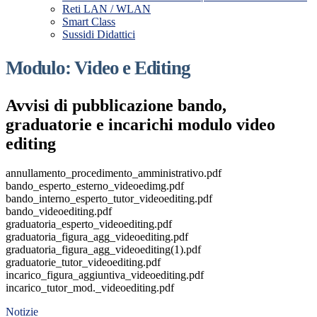
Reti LAN / WLAN
Smart Class
Sussidi Didattici
Modulo: Video e Editing
Avvisi di pubblicazione bando,
graduatorie e incarichi modulo video
editing
annullamento_procedimento_amministrativo.pdf
bando_esperto_esterno_videoedimg.pdf
bando_interno_esperto_tutor_videoediting.pdf
bando_videoediting.pdf
graduatoria_esperto_videoediting.pdf
graduatoria_figura_agg_videoediting.pdf
graduatoria_figura_agg_videoediting(1).pdf
graduatorie_tutor_videoediting.pdf
incarico_figura_aggiuntiva_videoediting.pdf
incarico_tutor_mod._videoediting.pdf
Notizie