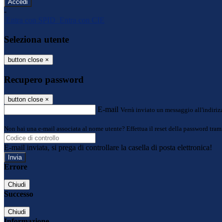
-
Entra con SPID
Entra con CIE
Seleziona utente
button close
×
Recupero password
button close
×
E-mail
Verrà inviato un messaggio all'indirizz
Non hai una e-mail associata al nome utente? Effettua il reset della password tram
E-mail inviata, si prega di controllare la casella di posta elettronica!
Errore
Chiudi
Successo
Chiudi
Informazione