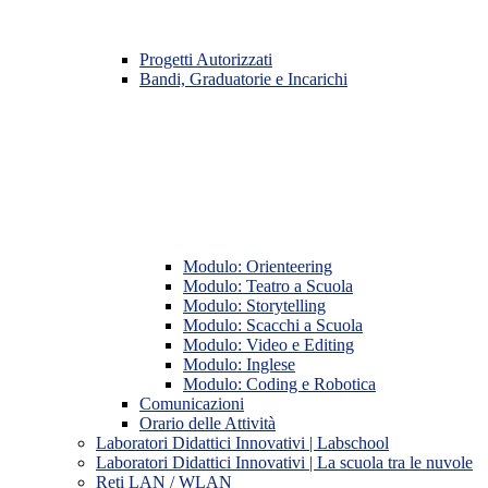
Progetti Autorizzati
Bandi, Graduatorie e Incarichi
Modulo: Orienteering
Modulo: Teatro a Scuola
Modulo: Storytelling
Modulo: Scacchi a Scuola
Modulo: Video e Editing
Modulo: Inglese
Modulo: Coding e Robotica
Comunicazioni
Orario delle Attività
Laboratori Didattici Innovativi | Labschool
Laboratori Didattici Innovativi | La scuola tra le nuvole
Reti LAN / WLAN