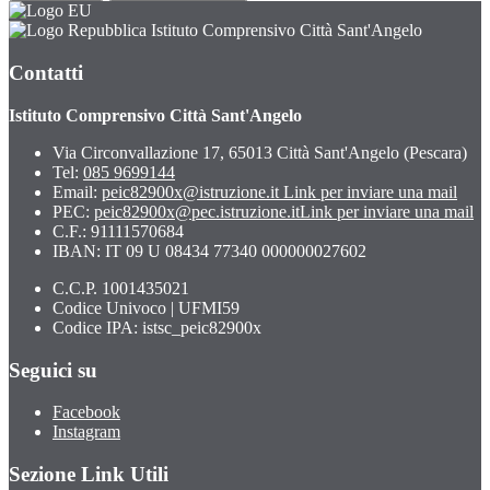
Istituto Comprensivo Città Sant'Angelo
Contatti
Istituto Comprensivo Città Sant'Angelo
Via Circonvallazione 17, 65013 Città Sant'Angelo (Pescara)
Tel:
085 9699144
Email:
peic82900x@istruzione.it
Link per inviare una mail
PEC:
peic82900x@pec.istruzione.it
Link per inviare una mail
C.F.: 91111570684
IBAN: IT 09 U 08434 77340 000000027602
C.C.P. 1001435021
Codice Univoco | UFMI59
Codice IPA: istsc_peic82900x
Seguici su
Facebook
Instagram
Sezione Link Utili