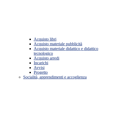
Acquisto libri
Acquisto materiale pubblicità
Acquisto materiale didattico e didattico
tecnologico
Acquisto arredi
Incarichi
Avvisi
Progetto
Socialità, apprendimenti e accoglienza