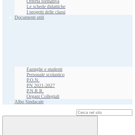
Offerta formativa
Le schede didattiche
I progetti delle classi
Documenti utili
Famiglie e studenti
Personale scolastico
P.O.N.
PN 2021-2027
P.N.R.R.
Organi Collegiali
Albo Sindacale
Campo di ricerca per le pagine del sito