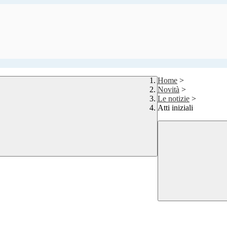
Home
>
Novità
>
Le notizie
>
Atti iniziali