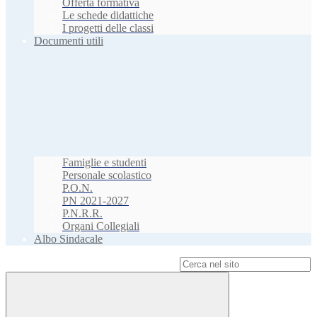
Offerta formativa
Le schede didattiche
I progetti delle classi
Documenti utili
Famiglie e studenti
Personale scolastico
P.O.N.
PN 2021-2027
P.N.R.R.
Organi Collegiali
Albo Sindacale
Campo di ricerca per le pagine del sito