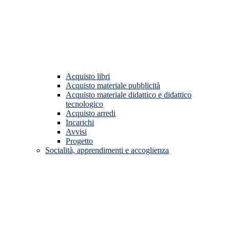
Acquisto libri
Acquisto materiale pubblicità
Acquisto materiale didattico e didattico
tecnologico
Acquisto arredi
Incarichi
Avvisi
Progetto
Socialità, apprendimenti e accoglienza