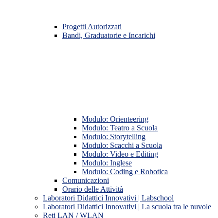
Progetti Autorizzati
Bandi, Graduatorie e Incarichi
Modulo: Orienteering
Modulo: Teatro a Scuola
Modulo: Storytelling
Modulo: Scacchi a Scuola
Modulo: Video e Editing
Modulo: Inglese
Modulo: Coding e Robotica
Comunicazioni
Orario delle Attività
Laboratori Didattici Innovativi | Labschool
Laboratori Didattici Innovativi | La scuola tra le nuvole
Reti LAN / WLAN