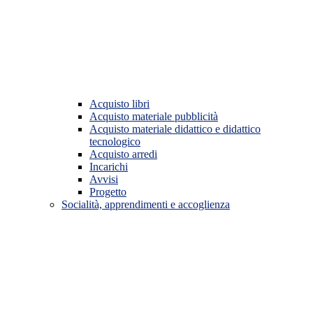
Acquisto libri
Acquisto materiale pubblicità
Acquisto materiale didattico e didattico
tecnologico
Acquisto arredi
Incarichi
Avvisi
Progetto
Socialità, apprendimenti e accoglienza