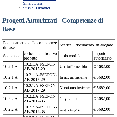
Smart Class
Sussidi Didattici
Progetti Autorizzati - Competenze di
Base
Potenziamento delle competenze
Scarica il documento in allegato
di base
codice identificativo
importo
Sottoazione
titolo modulo
progetto
autorizzato
10.2.1.A-FSEPON-
10.2.1.A
Un tuffo nel blu
€ 5682,00
AB-2017-29
10.2.1.A-FSEPON-
10.2.1.A
In acqua insieme
€ 5682,00
AB-2017-29
10.2.1.A-FSEPON-
10.2.1.A
Nuotiamo insieme
€ 5682,00
AB-2017-29
10.2.2.A-FSEPON-
10.2.2.A
City camp
€ 5682,00
AB-2017-35
10.2.2.A-FSEPON-
10.2.2.A
City camp 2
€ 5682,00
AB-2017-35