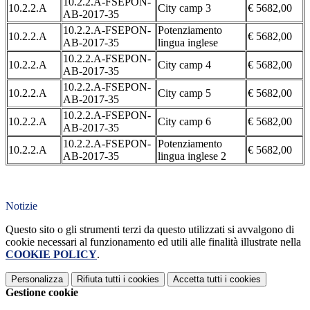
10.2.2.A-FSEPON-
10.2.2.A
City camp 3
€ 5682,00
AB-2017-35
10.2.2.A-FSEPON-
Potenziamento
10.2.2.A
€ 5682,00
AB-2017-35
lingua inglese
10.2.2.A-FSEPON-
10.2.2.A
City camp 4
€ 5682,00
AB-2017-35
10.2.2.A-FSEPON-
10.2.2.A
City camp 5
€ 5682,00
AB-2017-35
10.2.2.A-FSEPON-
10.2.2.A
City camp 6
€ 5682,00
AB-2017-35
10.2.2.A-FSEPON-
Potenziamento
10.2.2.A
€ 5682,00
AB-2017-35
lingua inglese 2
Notizie
Questo sito o gli strumenti terzi da questo utilizzati si avvalgono di
cookie necessari al funzionamento ed utili alle finalità illustrate nella
COOKIE POLICY
.
Personalizza
Rifiuta tutti
i cookies
Accetta tutti
i cookies
Gestione cookie