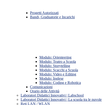
Progetti Autorizzati
Bandi, Graduatorie e Incarichi
Modulo: Orienteering
Modulo: Teatro a Scuola
Modulo: Storytelling
Modulo: Scacchi a Scuola
Modulo: Video e Editing
Modulo: Inglese
Modulo: Coding e Robotica
Comunicazioni
Orario delle Attività
Laboratori Didattici Innovativi | Labschool
Laboratori Didattici Innovativi | La scuola tra le nuvole
Reti LAN / WLAN