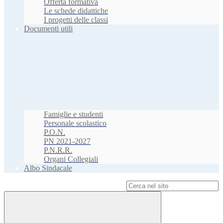
Offerta formativa
Le schede didattiche
I progetti delle classi
Documenti utili
Famiglie e studenti
Personale scolastico
P.O.N.
PN 2021-2027
P.N.R.R.
Organi Collegiali
Albo Sindacale
Campo di ricerca per le pagine del sito