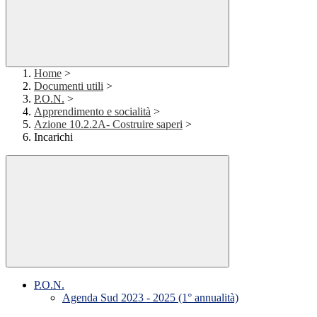
Home
>
Documenti utili
>
P.O.N.
>
Apprendimento e socialità
>
Azione 10.2.2A- Costruire saperi
>
Incarichi
P.O.N.
Agenda Sud 2023 - 2025 (1° annualità)