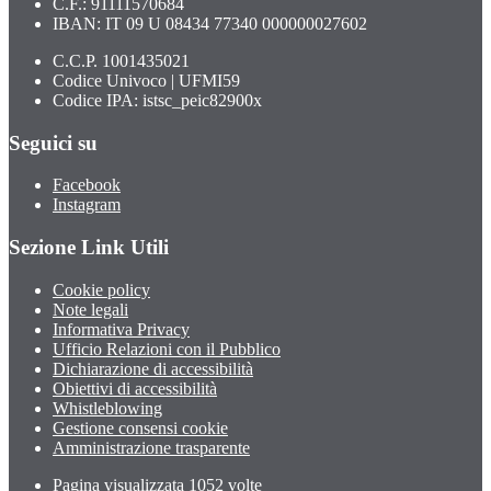
C.F.: 91111570684
IBAN: IT 09 U 08434 77340 000000027602
C.C.P. 1001435021
Codice Univoco | UFMI59
Codice IPA: istsc_peic82900x
Seguici su
Facebook
Instagram
Sezione Link Utili
Cookie policy
Note legali
Informativa Privacy
Ufficio Relazioni con il Pubblico
Dichiarazione di accessibilità
Obiettivi di accessibilità
Whistleblowing
Gestione consensi cookie
Amministrazione trasparente
Pagina visualizzata
1052
volte