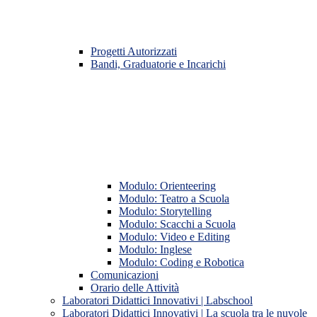
Progetti Autorizzati
Bandi, Graduatorie e Incarichi
Modulo: Orienteering
Modulo: Teatro a Scuola
Modulo: Storytelling
Modulo: Scacchi a Scuola
Modulo: Video e Editing
Modulo: Inglese
Modulo: Coding e Robotica
Comunicazioni
Orario delle Attività
Laboratori Didattici Innovativi | Labschool
Laboratori Didattici Innovativi | La scuola tra le nuvole