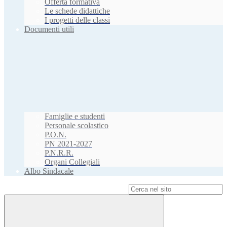
Offerta formativa
Le schede didattiche
I progetti delle classi
Documenti utili
Famiglie e studenti
Personale scolastico
P.O.N.
PN 2021-2027
P.N.R.R.
Organi Collegiali
Albo Sindacale
Campo di ricerca per le pagine del sito