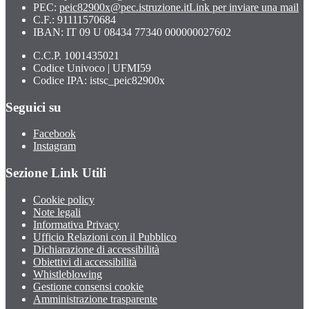
PEC:
peic82900x@pec.istruzione.it
Link per inviare una mail
C.F.: 91111570684
IBAN: IT 09 U 08434 77340 000000027602
C.C.P. 1001435021
Codice Univoco | UFMI59
Codice IPA: istsc_peic82900x
Seguici su
Facebook
Instagram
Sezione Link Utili
Cookie policy
Note legali
Informativa Privacy
Ufficio Relazioni con il Pubblico
Dichiarazione di accessibilità
Obiettivi di accessibilità
Whistleblowing
Gestione consensi cookie
Amministrazione trasparente