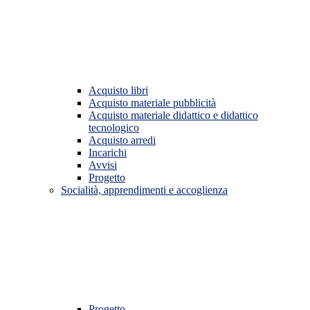
Acquisto libri
Acquisto materiale pubblicità
Acquisto materiale didattico e didattico
tecnologico
Acquisto arredi
Incarichi
Avvisi
Progetto
Socialità, apprendimenti e accoglienza
Progetto