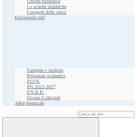
Offerta formativa
Le schede didattiche
I progetti delle classi
Documenti utili
Famiglie e studenti
Personale scolastico
P.O.N.
PN 2021-2027
P.N.R.R.
Organi Collegiali
Albo Sindacale
Campo di ricerca per le pagine del sito