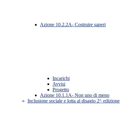
Azione 10.2.2A- Costruire saperi
Incarichi
Avvisi
Progetto
Azione 10.1.1A- Non uno di meno
Inclusione sociale e lotta al disagio 2^ edizione