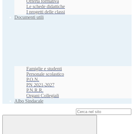
Offerta formativa
Le schede didattiche
I progetti delle classi
Documenti utili
Famiglie e studenti
Personale scolastico
P.O.N.
PN 2021-2027
P.N.R.R.
Organi Collegiali
Albo Sindacale
Campo di ricerca per le pagine del sito