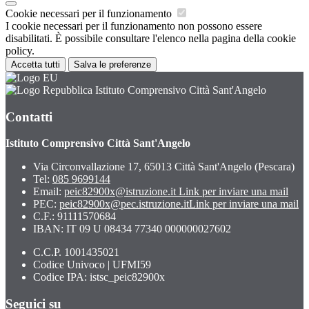
Cookie necessari per il funzionamento
I cookie necessari per il funzionamento non possono essere
disabilitati. È possibile consultare l'elenco nella pagina della cookie
policy.
Accetta tutti
Salva le preferenze
Istituto Comprensivo Città Sant'Angelo
Contatti
Istituto Comprensivo Città Sant'Angelo
Via Circonvallazione 17, 65013 Città Sant'Angelo (Pescara)
Tel:
085 9699144
Email:
peic82900x@istruzione.it
Link per inviare una mail
PEC:
peic82900x@pec.istruzione.it
Link per inviare una mail
C.F.: 91111570684
IBAN: IT 09 U 08434 77340 000000027602
C.C.P. 1001435021
Codice Univoco | UFMI59
Codice IPA: istsc_peic82900x
Seguici su