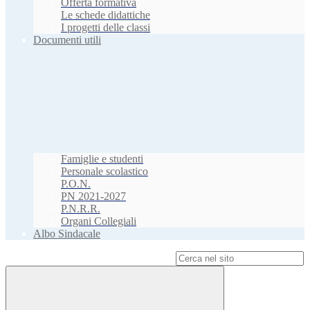
Offerta formativa
Le schede didattiche
I progetti delle classi
Documenti utili
Famiglie e studenti
Personale scolastico
P.O.N.
PN 2021-2027
P.N.R.R.
Organi Collegiali
Albo Sindacale
Campo di ricerca per le pagine del sito