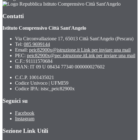
Istituto Comprensivo Città Sant'Angelo
Contatti
Istituto Comprensivo Città Sant'Angelo
Via Circonvallazione 17, 65013 Città Sant'Angelo (Pescara)
Tel:
085 9699144
Email:
peic82900x@istruzione.it
Link per inviare una mail
PEC:
peic82900x@pec.istruzione.it
Link per inviare una mail
C.F.: 91111570684
IBAN: IT 09 U 08434 77340 000000027602
C.C.P. 1001435021
Codice Univoco | UFMI59
Codice IPA: istsc_peic82900x
Seguici su
Facebook
Instagram
Sezione Link Utili