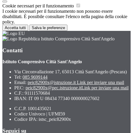
Cookie necessari per il funzionamento
I cookie necessari per il funzionamento non possono essere
disabilitati. È possibile consultare l'elenco nella pagina della cookie
policy.
Accetta tutti
Salva le preferenze
Istituto Comprensivo Città Sant'Angelo
Contatti
Istituto Comprensivo Città Sant'Angelo
Via Circonvallazione 17, 65013 Città Sant'Angelo (Pescara)
Tel:
085 9699144
Email:
peic82900x@istruzione.it
Link per inviare una mail
PEC:
peic82900x@pec.istruzione.it
Link per inviare una mail
C.F.: 91111570684
IBAN: IT 09 U 08434 77340 000000027602
C.C.P. 1001435021
Codice Univoco | UFMI59
Codice IPA: istsc_peic82900x
Seguici su