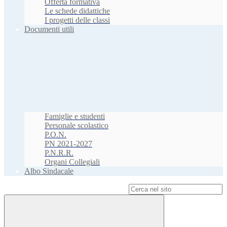
Offerta formativa
Le schede didattiche
I progetti delle classi
Documenti utili
Famiglie e studenti
Personale scolastico
P.O.N.
PN 2021-2027
P.N.R.R.
Organi Collegiali
Albo Sindacale
Campo di ricerca per le pagine del sito