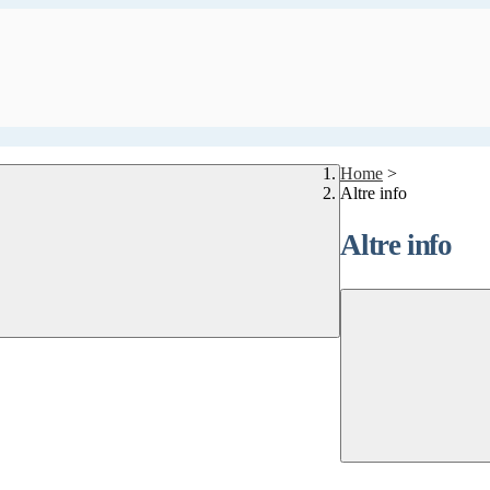
Home
>
Altre info
Altre info