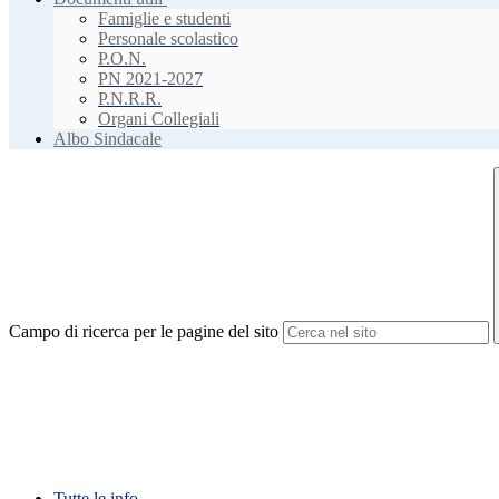
Famiglie e studenti
Personale scolastico
P.O.N.
PN 2021-2027
P.N.R.R.
Organi Collegiali
Albo Sindacale
Campo di ricerca per le pagine del sito
Tutte le info