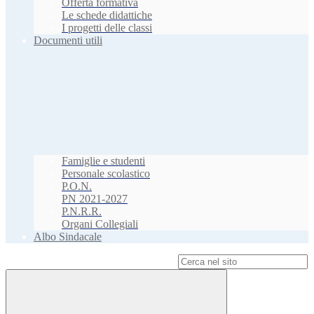
Offerta formativa
Le schede didattiche
I progetti delle classi
Documenti utili
Famiglie e studenti
Personale scolastico
P.O.N.
PN 2021-2027
P.N.R.R.
Organi Collegiali
Albo Sindacale
Campo di ricerca per le pagine del sito