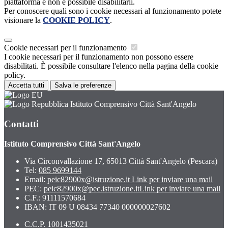
piattaforma e non è possibile disabilitarli.
Per conoscere quali sono i cookie necessari al funzionamento potete
visionare la
COOKIE POLICY
.
Cookie necessari per il funzionamento
I cookie necessari per il funzionamento non possono essere
disabilitati. È possibile consultare l'elenco nella pagina della cookie
policy.
Accetta tutti
Salva le preferenze
Istituto Comprensivo Città Sant'Angelo
Contatti
Istituto Comprensivo Città Sant'Angelo
Via Circonvallazione 17, 65013 Città Sant'Angelo (Pescara)
Tel:
085 9699144
Email:
peic82900x@istruzione.it
Link per inviare una mail
PEC:
peic82900x@pec.istruzione.it
Link per inviare una mail
C.F.: 91111570684
IBAN: IT 09 U 08434 77340 000000027602
C.C.P. 1001435021