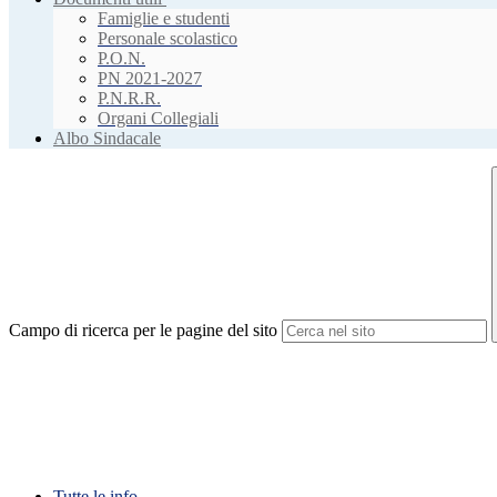
Famiglie e studenti
Personale scolastico
P.O.N.
PN 2021-2027
P.N.R.R.
Organi Collegiali
Albo Sindacale
Campo di ricerca per le pagine del sito
Tutte le info