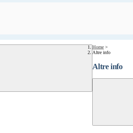
Home
>
Altre info
Altre info