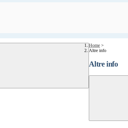
Home
>
Altre info
Altre info