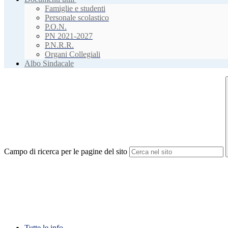
Famiglie e studenti
Personale scolastico
P.O.N.
PN 2021-2027
P.N.R.R.
Organi Collegiali
Albo Sindacale
Campo di ricerca per le pagine del sito
Tutte le info