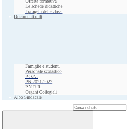
Offerta formativa
Le schede didattiche
I progetti delle classi
Documenti utili
Famiglie e studenti
Personale scolastico
P.O.N.
PN 2021-2027
P.N.R.R.
Organi Collegiali
Albo Sindacale
Campo di ricerca per le pagine del sito