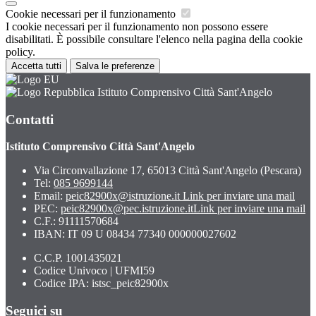
Cookie necessari per il funzionamento
I cookie necessari per il funzionamento non possono essere
disabilitati. È possibile consultare l'elenco nella pagina della cookie
policy.
Accetta tutti
Salva le preferenze
Istituto Comprensivo Città Sant'Angelo
Contatti
Istituto Comprensivo Città Sant'Angelo
Via Circonvallazione 17, 65013 Città Sant'Angelo (Pescara)
Tel:
085 9699144
Email:
peic82900x@istruzione.it
Link per inviare una mail
PEC:
peic82900x@pec.istruzione.it
Link per inviare una mail
C.F.: 91111570684
IBAN: IT 09 U 08434 77340 000000027602
C.C.P. 1001435021
Codice Univoco | UFMI59
Codice IPA: istsc_peic82900x
Seguici su