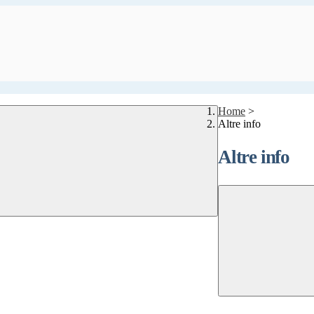
Home
>
Altre info
Altre info