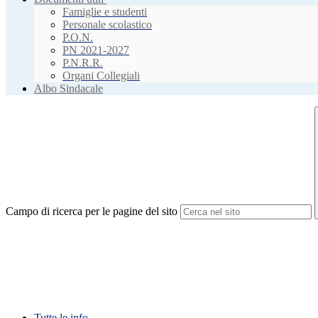
Famiglie e studenti
Personale scolastico
P.O.N.
PN 2021-2027
P.N.R.R.
Organi Collegiali
Albo Sindacale
Campo di ricerca per le pagine del sito
Tutte le info