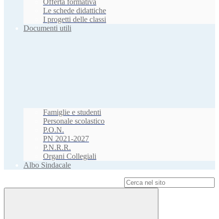
Offerta formativa
Le schede didattiche
I progetti delle classi
Documenti utili
Famiglie e studenti
Personale scolastico
P.O.N.
PN 2021-2027
P.N.R.R.
Organi Collegiali
Albo Sindacale
Campo di ricerca per le pagine del sito