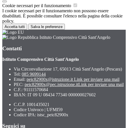
Cookie necessari per il funzionamento
I cookie necessari per il funzionamento non possono essere
disabilitati. È possibile consultare l'elenco nella pagina della cookie
policy.
Accetta tutti
Salva le preferenze
Istituto Comprensivo Città Sant'Angelo
Contatti
Istituto Comprensivo Città Sant'Angelo
Via Circonvallazione 17, 65013 Città Sant'Angelo (Pescara)
Tel:
085 9699144
Email:
peic82900x@istruzione.it
Link per inviare una mail
PEC:
peic82900x@pec.istruzione.it
Link per inviare una mail
C.F.: 91111570684
IBAN: IT 09 U 08434 77340 000000027602
C.C.P. 1001435021
Codice Univoco | UFMI59
Codice IPA: istsc_peic82900x
Seguici su