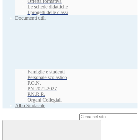
Offerta formativa
Le schede didattiche
I progetti delle classi
Documenti utili
Famiglie e studenti
Personale scolastico
P.O.N.
PN 2021-2027
P.N.R.R.
Organi Collegiali
Albo Sindacale
Campo di ricerca per le pagine del sito