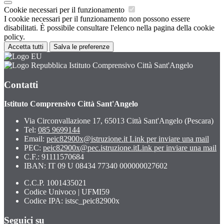
Cookie necessari per il funzionamento
I cookie necessari per il funzionamento non possono essere
disabilitati. È possibile consultare l'elenco nella pagina della cookie
policy.
Accetta tutti
Salva le preferenze
Istituto Comprensivo Città Sant'Angelo
Contatti
Istituto Comprensivo Città Sant'Angelo
Via Circonvallazione 17, 65013 Città Sant'Angelo (Pescara)
Tel:
085 9699144
Email:
peic82900x@istruzione.it
Link per inviare una mail
PEC:
peic82900x@pec.istruzione.it
Link per inviare una mail
C.F.: 91111570684
IBAN: IT 09 U 08434 77340 000000027602
C.C.P. 1001435021
Codice Univoco | UFMI59
Codice IPA: istsc_peic82900x
Seguici su