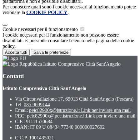
piattaforma e non è possibile disabilitarli.
Per conoscere quali sono i cookie necessari al funzionamento potete
visionare la
COOKIE POLICY
.
Cookie necessari per il funzionamento
I cookie necessari per il funzionamento non possono essere
disabilitati. È possibile consultare l'elenco nella pagina della cookie
policy.
Accetta tutti
Salva le preferenze
Istituto Comprensivo Città Sant'Angelo
Contatti
Istituto Comprensivo Città Sant'Angelo
Via Circonvallazione 17, 65013 Città Sant'Angelo (Pescara)
Tel:
085 9699144
Email:
peic82900x@istruzione.it
Link per inviare una mail
PEC:
peic82900x@pec.istruzione.it
Link per inviare una mail
C.F.: 91111570684
IBAN: IT 09 U 08434 77340 000000027602
C.C.P. 1001435021