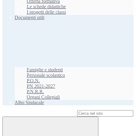
Offerta formativa
Le schede didattiche
I progetti delle classi
Documenti utili
Famiglie e studenti
Personale scolastico
P.O.N.
PN 2021-2027
P.N.R.R.
Organi Collegiali
Albo Sindacale
Campo di ricerca per le pagine del sito