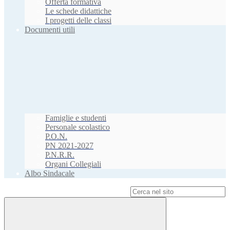
Offerta formativa
Le schede didattiche
I progetti delle classi
Documenti utili
Famiglie e studenti
Personale scolastico
P.O.N.
PN 2021-2027
P.N.R.R.
Organi Collegiali
Albo Sindacale
Campo di ricerca per le pagine del sito