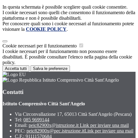
In questa schermata è possibile scegliere quali cookie consentire.
I cookie necessari sono quelli che consentono il funzionamento della
piattaforma e non è possibile disabilitarli.
Per conoscere quali sono i cookie necessari al funzionamento potete
visionare la
COOKIE POLICY
.
Cookie necessari per il funzionamento
I cookie necessari per il funzionamento non possono essere
disabilitati. È possibile consultare l'elenco nella pagina della cookie
policy.
Accetta tutti
Salva le preferenze
Istituto Comprensivo Città Sant'Angelo
Contatti
Istituto Comprensivo Città Sant'Angelo
Via Circonvallazione 17, 65013 Città Sant'Angelo (Pescara)
Tel:
085 9699144
Email:
peic82900x@istruzione.it
Link per inviare una mail
PEC:
peic82900x@pec.istruzione.it
Link per inviare una mail
C.F.: 91111570684