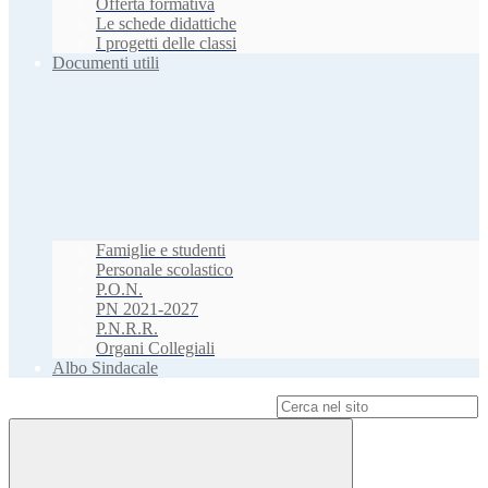
Offerta formativa
Le schede didattiche
I progetti delle classi
Documenti utili
Famiglie e studenti
Personale scolastico
P.O.N.
PN 2021-2027
P.N.R.R.
Organi Collegiali
Albo Sindacale
Campo di ricerca per le pagine del sito