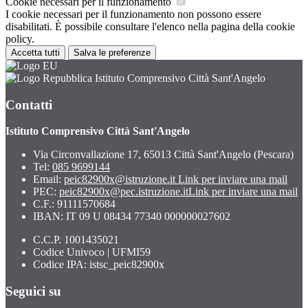
Cookie necessari per il funzionamento
I cookie necessari per il funzionamento non possono essere
disabilitati. È possibile consultare l'elenco nella pagina della cookie
policy.
Accetta tutti
Salva le preferenze
Istituto Comprensivo Città Sant'Angelo
Contatti
Istituto Comprensivo Città Sant'Angelo
Via Circonvallazione 17, 65013 Città Sant'Angelo (Pescara)
Tel:
085 9699144
Email:
peic82900x@istruzione.it
Link per inviare una mail
PEC:
peic82900x@pec.istruzione.it
Link per inviare una mail
C.F.: 91111570684
IBAN: IT 09 U 08434 77340 000000027602
C.C.P. 1001435021
Codice Univoco | UFMI59
Codice IPA: istsc_peic82900x
Seguici su