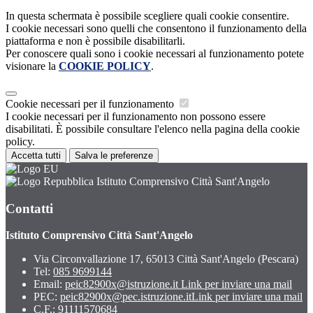
In questa schermata è possibile scegliere quali cookie consentire.
I cookie necessari sono quelli che consentono il funzionamento della
piattaforma e non è possibile disabilitarli.
Per conoscere quali sono i cookie necessari al funzionamento potete
visionare la
COOKIE POLICY
.
Cookie necessari per il funzionamento
I cookie necessari per il funzionamento non possono essere
disabilitati. È possibile consultare l'elenco nella pagina della cookie
policy.
Accetta tutti
Salva le preferenze
Istituto Comprensivo Città Sant'Angelo
Contatti
Istituto Comprensivo Città Sant'Angelo
Via Circonvallazione 17, 65013 Città Sant'Angelo (Pescara)
Tel:
085 9699144
Email:
peic82900x@istruzione.it
Link per inviare una mail
PEC:
peic82900x@pec.istruzione.it
Link per inviare una mail
C.F.: 91111570684