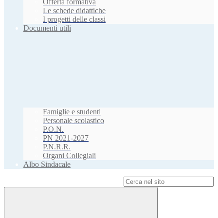
Offerta formativa
Le schede didattiche
I progetti delle classi
Documenti utili
Famiglie e studenti
Personale scolastico
P.O.N.
PN 2021-2027
P.N.R.R.
Organi Collegiali
Albo Sindacale
Campo di ricerca per le pagine del sito