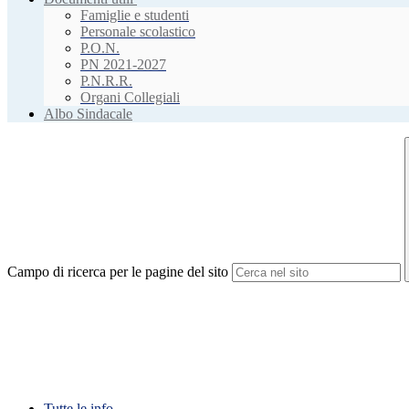
Famiglie e studenti
Personale scolastico
P.O.N.
PN 2021-2027
P.N.R.R.
Organi Collegiali
Albo Sindacale
Campo di ricerca per le pagine del sito
Tutte le info