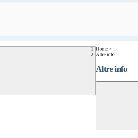
Home
>
Altre info
Altre info