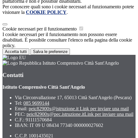
piattaforma e non è possibile disabilitarli.
Per conoscere quali sono i cookie necessari al funzionamento potete
visionare la
COOKIE POLICY
.
Cookie necessari per il funzionamento
I cookie necessari per il funzionamento non possono essere
disabilitati. È possibile consultare l'elenco nella pagina della cookie
policy.
Accetta tutti
Salva le preferenze
Istituto Comprensivo Città Sant'Angelo
Contatti
Istituto Comprensivo Città Sant'Angelo
Via Circonvallazione 17, 65013 Città Sant'Angelo (Pescara)
Tel:
085 9699144
Email:
peic82900x@istruzione.it
Link per inviare una mail
PEC:
peic82900x@pec.istruzione.it
Link per inviare una mail
C.F.: 91111570684
IBAN: IT 09 U 08434 77340 000000027602
C.C.P. 1001435021