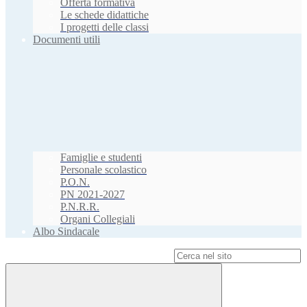
Offerta formativa
Le schede didattiche
I progetti delle classi
Documenti utili
Famiglie e studenti
Personale scolastico
P.O.N.
PN 2021-2027
P.N.R.R.
Organi Collegiali
Albo Sindacale
Campo di ricerca per le pagine del sito