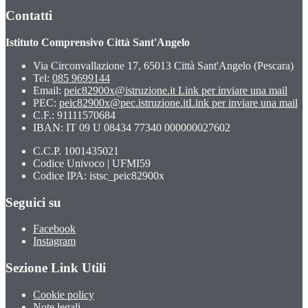
Contatti
Istituto Comprensivo Città Sant'Angelo
Via Circonvallazione 17, 65013 Città Sant'Angelo (Pescara)
Tel:
085 9699144
Email:
peic82900x@istruzione.it
Link per inviare una mail
PEC:
peic82900x@pec.istruzione.it
Link per inviare una mail
C.F.: 91111570684
IBAN: IT 09 U 08434 77340 000000027602
C.C.P. 1001435021
Codice Univoco | UFMI59
Codice IPA: istsc_peic82900x
Seguici su
Facebook
Instagram
Sezione Link Utili
Cookie policy
Note legali