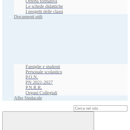
Offerta formativa
Le schede didattiche
I progetti delle classi
Documenti utili
Famiglie e studenti
Personale scolastico
P.O.N.
PN 2021-2027
P.N.R.R.
Organi Collegiali
Albo Sindacale
Campo di ricerca per le pagine del sito